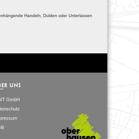
enhängende Handeln, Dulden oder Unterlassen
BER UNS
WT GmbH
tenschutz
pressum
GB