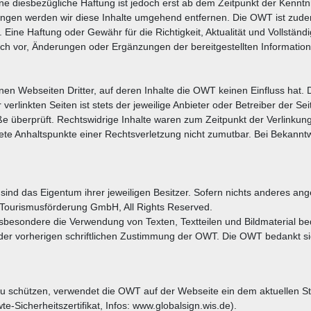
ne diesbezügliche Haftung ist jedoch erst ab dem Zeitpunkt der Kenntn
en werden wir diese Inhalte umgehend entfernen. Die OWT ist zudem u
Eine Haftung oder Gewähr für die Richtigkeit, Aktualität und Vollständi
sich vor, Änderungen oder Ergänzungen der bereitgestellten Informat
en Webseiten Dritter, auf deren Inhalte die OWT keinen Einfluss hat.
rlinkten Seiten ist stets der jeweilige Anbieter oder Betreiber der Se
e überprüft. Rechtswidrige Inhalte waren zum Zeitpunkt der Verlinkung
nkrete Anhaltspunkte einer Rechtsverletzung nicht zumutbar. Bei Bekan
nd das Eigentum ihrer jeweiligen Besitzer. Sofern nichts anderes ange
Tourismusförderung GmbH, All Rights Reserved.
nsbesondere die Verwendung von Texten, Textteilen und Bildmaterial be
 der vorherigen schriftlichen Zustimmung der OWT. Die OWT bedankt sich
 zu schützen, verwendet die OWT auf der Webseite ein dem aktuellen 
Sicherheitszertifikat, Infos: www.globalsign.wis.de).